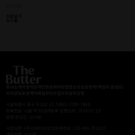
윤리강령
신문보기
뉴스룸
회사소개
이용약관
개인정보처리방침
청소년보호정책(책임자:문일요)
저작권보호정책
이메일무단수집거부
윤리강령
서울특별시 중구 무교로 32, 5층
02-3789-7861
등록번호: 서울 아 55309
등록·발행일자: 2024-02-22
발행·편집인: 김시원
사업자명: (주)더버터
사업자등록번호: 110-409-291917
대표자명: 김시원