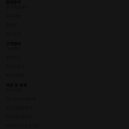
협업문의
미디어캠페인
공익사업
컨설팅
광고문의
고객센터
기사제보
불편신고
저작권문의
독자위원회
약관 및 정책
이용약관
개인정보처리방침
청소년보호정책
저작권보호정책
이메일무단수집거부